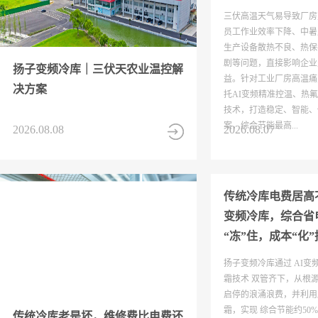
三伏高温天气易导致厂房
员工作业效率下降、中暑
生产设备散热不良、热保
剧等问题，直接影响企业
扬子变频冷库｜三伏天农业温控解
益。针对工业厂房高温痛
决方案
托AI变频精准控温、热
技术，打造稳定、智能、
案，综合节能最高...
2026.08.08
2026.08.07
传统冷库电费居高不
变频冷库，综合省
“冻”住，成本“化”
扬子变频冷库通过 AI变
霜技术 双管齐下，从根
启停的浪涌浪费，并利用
霜，实现 综合节能约50
传统冷库老是坏，维修费比电费还